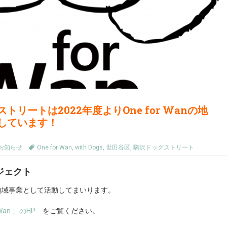
リートは2022年度よりOne for Wanの地
しています！
お知らせ
One for Wan
,
with Dogs
,
世田谷区
,
駒沢ドッグストリート
ジェクト
地域事業として活動してまいります。
r Wan 」のHP
をご覧ください。