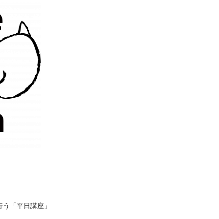
」
行う「平日講座」