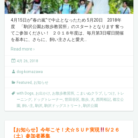
4月15日が”春の嵐”で中止となったため 5月20日 2018年
度 「駒沢公園お散歩教習所」のスタートとなります 奮っ
てご参加ください！ ２０１８年度は、毎月第3日曜日開催
を基本に、さらに、飼い主さんと愛犬
…
Read more ›
4月 26, 2018
dog-komazawa
Featured
,
お知らせ
with Dogs
,
お出かけ
,
お散歩教習所
,
こまいぬクラブ
,
しつけ
,
トレ
ーニング
,
ドッグトレーナー
,
世田谷区
,
散歩
,
犬
,
西岡裕記
,
都立公
園
,
飼い主
,
駒沢
,
駒沢ドッグストリート
,
駒沢公園
【お知らせ】今年こそ！犬☆ＳＵＰ実現
5/２６
（土）参加者募集