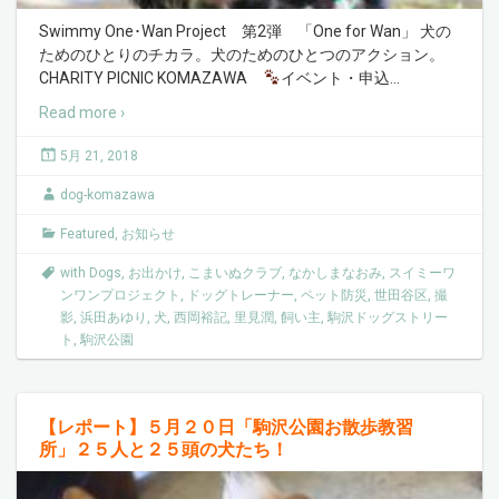
Swimmy One･Wan Project 第2弾 「One for Wan」 犬の
ためのひとりのチカラ。犬のためのひとつのアクション。
CHARITY PICNIC KOMAZAWA
イベント・申込
…
Read more ›
5月 21, 2018
dog-komazawa
Featured
,
お知らせ
with Dogs
,
お出かけ
,
こまいぬクラブ
,
なかしまなおみ
,
スイミーワ
ンワンプロジェクト
,
ドッグトレーナー
,
ペット防災
,
世田谷区
,
撮
影
,
浜田あゆり
,
犬
,
西岡裕記
,
里見潤
,
飼い主
,
駒沢ドッグストリー
ト
,
駒沢公園
【レポート】５月２０日「駒沢公園お散歩教習
所」２５人と２５頭の犬たち！