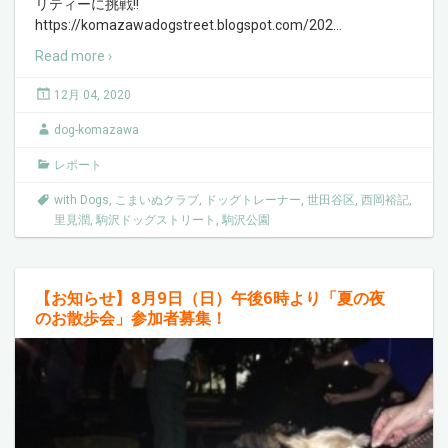
リティーに挑戦!!
https://komazawadogstreet.blogspot.com/202
…
Read more ›
12月 04, 2020
dog-komazawa
レポート
with Dogs
,
こまいぬクラブ
,
ドッグトレーナー
,
世田谷区
,
西岡裕記
,
里見潤
,
駒沢ドッグストリート
,
駒沢公園
【お知らせ】8月9日（日）午後6時より「夏の夜
のお散歩会」参加者募集！