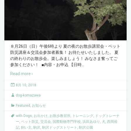
８月26日（日）午後6時より 夏の夜のお散歩講習会・ペット
防災講座＆交流会参加者募集！ お待たせいたしました。 夏
の終わりのお散歩会。楽しみましょう！ みなさま奮ってご
参加ください！ ■内容・お申込 【日時
…
Read more ›
8月 10, 2018
dog-komazawa
Featured
,
お知らせ
with Dogs
,
お出かけ
,
お散歩教習所
,
トレーニング
,
ドッグトレーナ
ー
,
ペット防災
,
交流会
,
国際動物専門学校
,
浜田あゆり
,
犬
,
西岡裕
記
,
飼い主
,
駒沢
,
駒沢ドッグストリート
,
駒沢公園