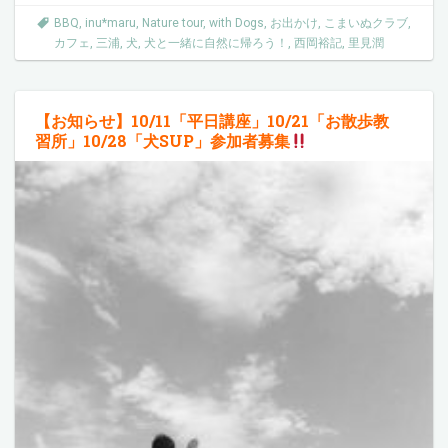
BBQ
,
inu*maru
,
Nature tour
,
with Dogs
,
お出かけ
,
こまいぬクラブ
,
カフェ
,
三浦
,
犬
,
犬と一緒に自然に帰ろう！
,
西岡裕記
,
里見潤
【お知らせ】10/11「平日講座」10/21「お散歩教
習所」10/28「犬SUP」参加者募集