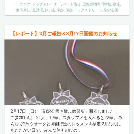
ーニング
,
ドッグトレーナー
,
ペット防災
,
国際動物専門学校
,
散歩
,
西岡裕記
,
里見潤
,
飼い主
,
駒沢
,
駒沢ドッグストリート
,
駒沢公園
【レポート】2月ご報告＆3月17日開催のお知らせ
2月17日（日）「駒沢公園お散歩教習所」開催しました！
ご参加15組 21人、17頭。スタッフ犬を入れると22頭。 み
んなで2列ウオークと脚側行進のレッスン＆検定 2月なのに
あたたかい日で、みんな体ものびの
…