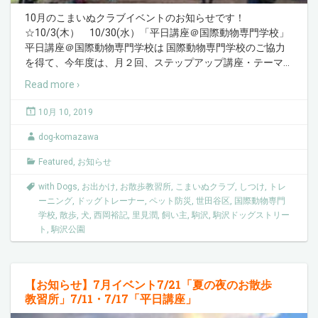
10月のこまいぬクラブイベントのお知らせです！
☆10/3(木） 10/30(水）「平日講座＠国際動物専門学校」
平日講座＠国際動物専門学校は 国際動物専門学校のご協力
を得て、今年度は、月２回、ステップアップ講座・テーマ
…
Read more ›
10月 10, 2019
dog-komazawa
Featured
,
お知らせ
with Dogs
,
お出かけ
,
お散歩教習所
,
こまいぬクラブ
,
しつけ
,
トレ
ーニング
,
ドッグトレーナー
,
ペット防災
,
世田谷区
,
国際動物専門
学校
,
散歩
,
犬
,
西岡裕記
,
里見潤
,
飼い主
,
駒沢
,
駒沢ドッグストリー
ト
,
駒沢公園
【お知らせ】7月イベント7/21「夏の夜のお散歩
教習所」7/11・7/17「平日講座」