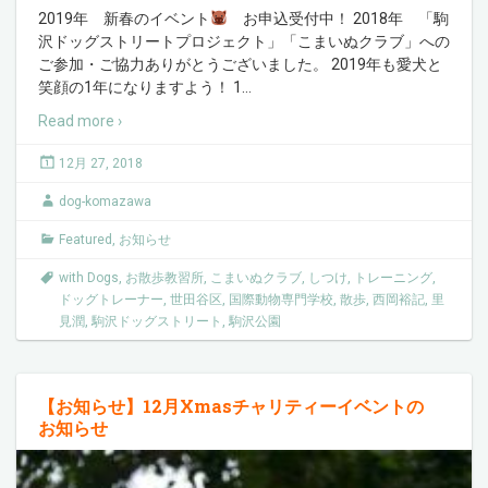
2019年 新春のイベント
お申込受付中！ 2018年 「駒
沢ドッグストリートプロジェクト」「こまいぬクラブ」への
ご参加・ご協力ありがとうございました。 2019年も愛犬と
笑顔の1年になりますよう！ 1
…
Read more ›
12月 27, 2018
dog-komazawa
Featured
,
お知らせ
with Dogs
,
お散歩教習所
,
こまいぬクラブ
,
しつけ
,
トレーニング
,
ドッグトレーナー
,
世田谷区
,
国際動物専門学校
,
散歩
,
西岡裕記
,
里
見潤
,
駒沢ドッグストリート
,
駒沢公園
【お知らせ】12月Xmasチャリティーイベントの
お知らせ