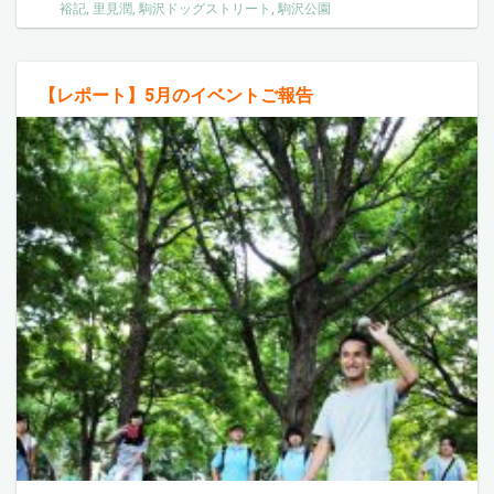
裕記
,
里見潤
,
駒沢ドッグストリート
,
駒沢公園
【レポート】5月のイベントご報告