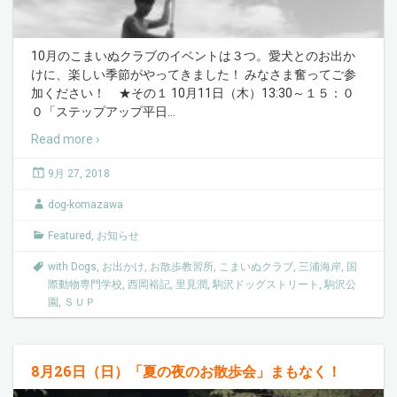
10月のこまいぬクラブのイベントは３つ。愛犬とのお出か
けに、楽しい季節がやってきました！ みなさま奮ってご参
加ください！ ★その１ 10月11日（木）13:30～１５：０
０「ステップアップ平日
…
Read more ›
9月 27, 2018
dog-komazawa
Featured
,
お知らせ
with Dogs
,
お出かけ
,
お散歩教習所
,
こまいぬクラブ
,
三浦海岸
,
国
際動物専門学校
,
西岡裕記
,
里見潤
,
駒沢ドッグストリート
,
駒沢公
園
,
ＳＵＰ
8月26日（日）「夏の夜のお散歩会」まもなく！