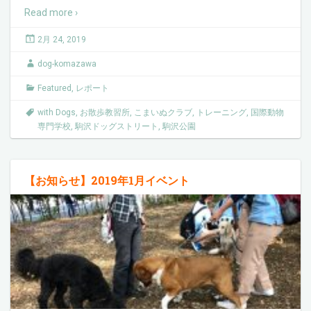
Read more ›
2月 24, 2019
dog-komazawa
Featured
,
レポート
with Dogs
,
お散歩教習所
,
こまいぬクラブ
,
トレーニング
,
国際動物
専門学校
,
駒沢ドッグストリート
,
駒沢公園
【お知らせ】2019年1月イベント