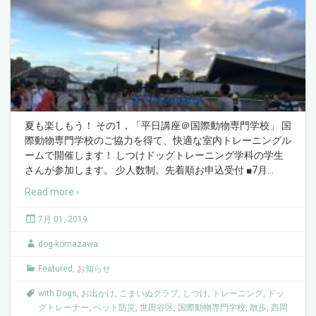
夏も楽しもう！ その1，「平日講座＠国際動物専門学校」 国
際動物専門学校のご協力を得て、快適な室内トレーニングル
ームで開催します！ しつけドッグトレーニング学科の学生
さんが参加します。 少人数制。先着順お申込受付 ■7月
…
Read more ›
7月 01, 2019
dog-komazawa
Featured
,
お知らせ
with Dogs
,
お出かけ
,
こまいぬクラブ
,
しつけ
,
トレーニング
,
ドッ
グトレーナー
,
ペット防災
,
世田谷区
,
国際動物専門学校
,
散歩
,
西岡