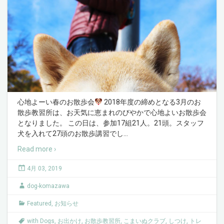
心地よーい春のお散歩会
2018年度の締めとなる3月のお
散歩教習所は、お天気に恵まれのびやかで心地よいお散歩会
となりました。 この日は、参加17組21人。21頭。スタッフ
犬を入れて27頭のお散歩講習でし
…
Read more ›
4月 03, 2019
dog-komazawa
Featured
,
お知らせ
with Dogs
,
お出かけ
,
お散歩教習所
,
こまいぬクラブ
,
しつけ
,
トレ