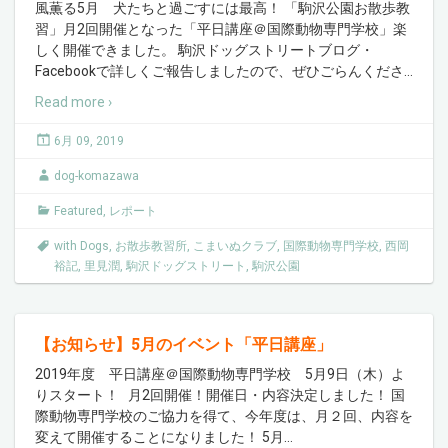
風薫る5月 犬たちと過ごすには最高！ 「駒沢公園お散歩教
習」月2回開催となった「平日講座＠国際動物専門学校」楽
しく開催できました。 駒沢ドッグストリートブログ・
Facebookで詳しくご報告しましたので、ぜひごらんくださ
…
Read more ›
6月 09, 2019
dog-komazawa
Featured
,
レポート
with Dogs
,
お散歩教習所
,
こまいぬクラブ
,
国際動物専門学校
,
西岡
裕記
,
里見潤
,
駒沢ドッグストリート
,
駒沢公園
【お知らせ】5月のイベント「平日講座」
2019年度 平日講座＠国際動物専門学校 5月9日（木）よ
りスタート！ 月2回開催！開催日・内容決定しました！ 国
際動物専門学校のご協力を得て、今年度は、月２回、内容を
変えて開催することになりました！ 5月
…