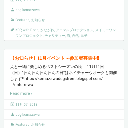
11月 28, 2018
dog-komazawa
Featured
,
お知らせ
KDP
,
with Dogs
,
かながわ
,
アニマルプロテクション
,
スイミーワン
ワンプロジェクト
,
チャリティー
,
海
,
自然
,
逗子
【お知らせ】11月イベント～参加者募集中!!
犬と一緒に楽しめるベストシーズンの秋！ 11月11日
（日）”わんわんわんわんの日”はネイチャーウオークも開催
します!! https://komazawadogstreet.blogspot.com/
…/nature-wa
…
Read more ›
11月 07, 2018
dog-komazawa
Featured
,
お知らせ