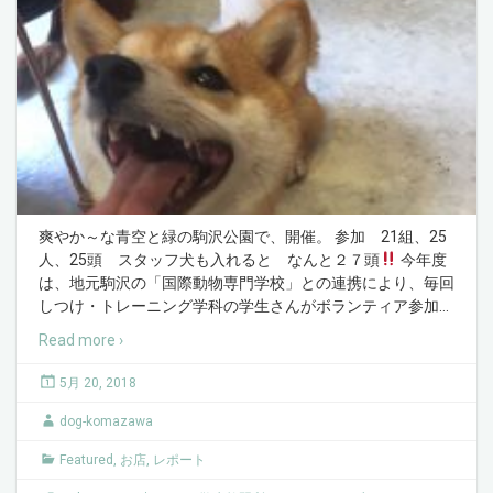
爽やか～な青空と緑の駒沢公園で、開催。 参加 21組、25
人、25頭 スタッフ犬も入れると なんと２７頭
今年度
は、地元駒沢の「国際動物専門学校」との連携により、毎回
しつけ・トレーニング学科の学生さんがボランティア参加
…
Read more ›
5月 20, 2018
dog-komazawa
Featured
,
お店
,
レポート