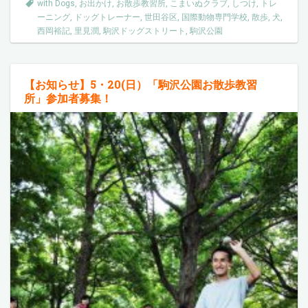
with Dogs
,
お出かけ
,
お散歩教習所
,
こまいぬクラブ
,
しつけ
,
トレ
ーニング
,
ドッグトレーナー
,
世田谷区
,
国際動物専門学校
,
散歩
,
犬
,
西岡裕記
,
里見潤
,
駒沢ドッグストリート
,
駒沢公園
【お知らせ】5・20(日）「駒沢公園お散歩教習
所」参加者募集！