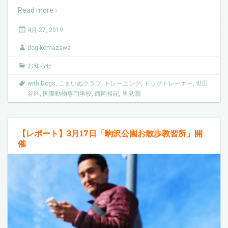
Read more ›
4月 27, 2019
dog-komazawa
お知らせ
with Dogs
,
こまいぬクラブ
,
トレーニング
,
ドッグトレーナー
,
世田
谷区
,
国際動物専門学校
,
西岡裕記
,
里見潤
【レポート】3月17日「駒沢公園お散歩教習所」開
催