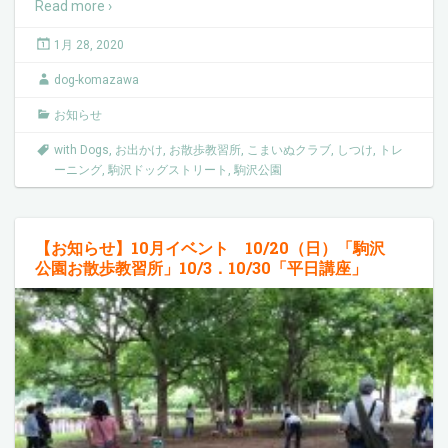
Read more ›
1月 28, 2020
dog-komazawa
お知らせ
with Dogs
,
お出かけ
,
お散歩教習所
,
こまいぬクラブ
,
しつけ
,
トレ
ーニング
,
駒沢ドッグストリート
,
駒沢公園
【お知らせ】10月イベント 10/20（日）「駒沢
公園お散歩教習所」10/3．10/30「平日講座」