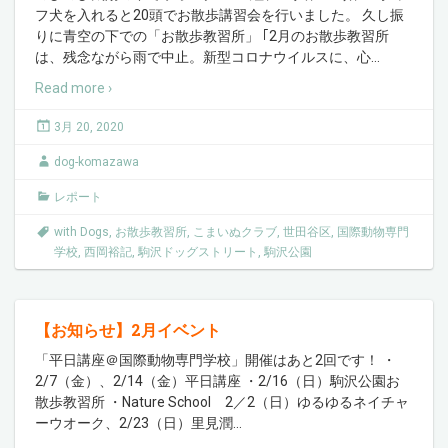
フ犬を入れると20頭でお散歩講習会を行いました。 久し振
りに青空の下での「お散歩教習所」 ｢2月のお散歩教習所
は、残念ながら雨で中止。新型コロナウイルスに、心
…
Read more ›
3月 20, 2020
dog-komazawa
レポート
with Dogs
,
お散歩教習所
,
こまいぬクラブ
,
世田谷区
,
国際動物専門
学校
,
西岡裕記
,
駒沢ドッグストリート
,
駒沢公園
【お知らせ】2月イベント
「平日講座＠国際動物専門学校」開催はあと2回です！ ・
2/7（金）、2/14（金）平日講座 ・2/16（日）駒沢公園お
散歩教習所 ・Nature School 2／2（日）ゆるゆるネイチャ
ーウオーク、2/23（日）里見潤
…