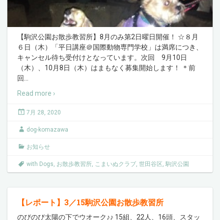
【駒沢公園お散歩教習所】8月のみ第2日曜日開催！ ☆８月
６日（木）「平日講座＠国際動物専門学校」は満席につき、
キャンセル待ち受付けとなっています。次回 9月10日
（木）、10月8日（木）はまもなく募集開始します！ ＊前
回
…
Read more ›
7月 28, 2020
dog-komazawa
お知らせ
with Dogs
,
お散歩教習所
,
こまいぬクラブ
,
世田谷区
,
駒沢公園
【レポート】3／15駒沢公園お散歩教習所
のびのび太陽の下でウオーク♪♪ 15組、22人、16頭、スタッ