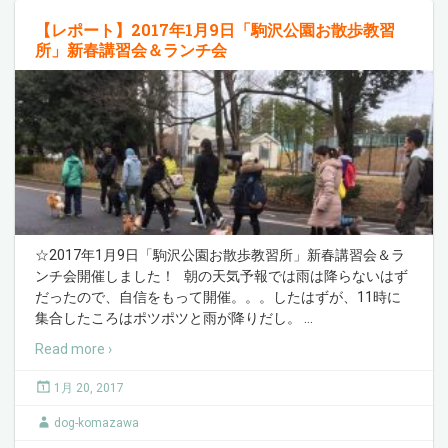
【レポート】2017年1月9日「駒沢公園お散歩教習
所」新春講習会＆ランチ会
☆2017年1月9日「駒沢公園お散歩教習所」新春講習会＆ラ
ンチ会開催しました！ 朝の天気予報では雨は降らないはず
だったので、自信をもって開催。。。したはずが、11時に
集合したころはポツポツと雨が降りだし。
…
Read more ›
1月 20, 2017
dog-komazawa