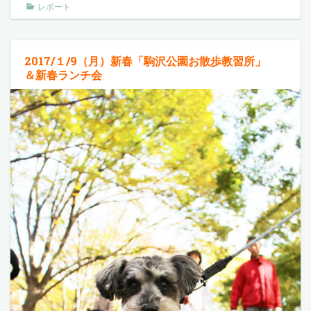
レポート
2017/１/9（月）新春「駒沢公園お散歩教習所」
＆新春ランチ会