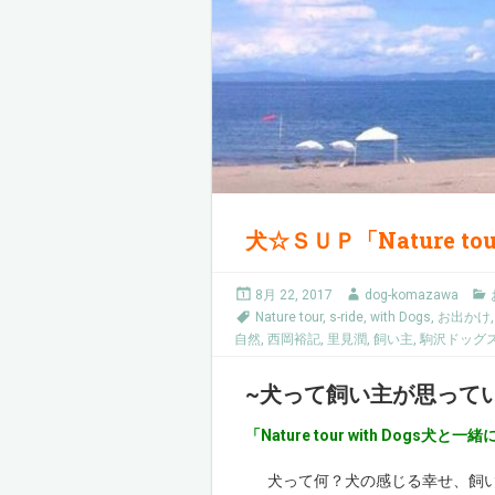
犬☆ＳＵＰ「Nature to
8月 22, 2017
dog-komazawa
Nature tour
,
s-ride
,
with Dogs
,
お出かけ
自然
,
西岡裕記
,
里見潤
,
飼い主
,
駒沢ドッグ
~犬って飼い主が思って
「Nature tour with Dogs犬
犬って何？犬の感じる幸せ、飼い