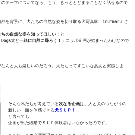
このテーマについてなら、もう、きっととどまることなく話せるので
然を背景に、犬たちの自然な姿を切り取る犬写真家　inu*maru さ
たちの自然な姿を知ってほしい
！と

ith Dogs犬と一緒に自然に帰ろう！」
コラボ企画が始まったわけなので
でなんと人も楽しいのだろう。犬たちってすごいなああと実感しま
そんな私たちが考えている
次なる企画
は
、
人と犬のつながりの
新しい一面を体感できる
犬ＳＵＰ！
と言っても、

企画が出た段階でＳＵＰ体験者はいなかったのです。
