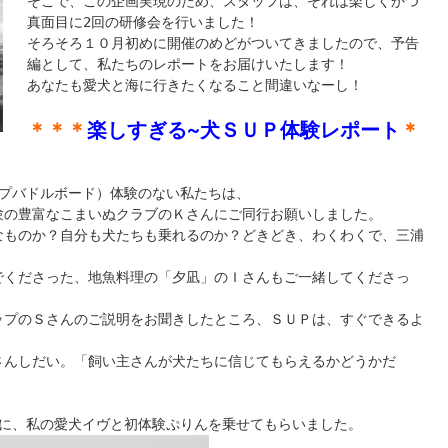
そこで、この企画実現のため、スタッフは、それは楽しくかつ
真面目に2回の研修会を行いました！

そろそろ１０月初めに開催のめどがついてきましたので、予告
編として、私たちのレポートをお届けいたします！

あなたも愛犬と海に行きたくなること間違いなーし！
＊＊＊
楽しすぎる~犬ＳＵＰ体験レポート
＊
プバドルボード）体験のない私たちは、

の豊富なこまいぬクラブのＫさんにご同行お願いしました。

なものか？自分も犬たちも乗れるのか？どきどき、わくわくで、三浦
でくださった、地魚料理の「夕凪」のＩさんもご一緒してくださっ


ップのＳさんのご説明をお聞きしたところ、ＳＵＰは、すぐできるよ
さんしだい。「飼い主さんが犬たちに信じてもらえるかどうかだ