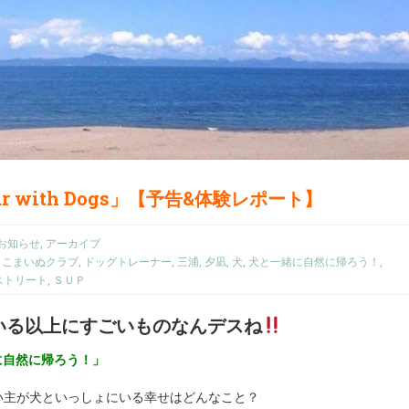
ur with Dogs」【予告&体験レポート】
お知らせ
,
アーカイブ
,
こまいぬクラブ
,
ドッグトレーナー
,
三浦
,
夕凪
,
犬
,
犬と一緒に自然に帰ろう！
,
ストリート
,
ＳＵＰ
いる以上にすごいものなんデスね
と一緒に自然に帰ろう！」
主が犬といっしょにいる幸せはどんなこと？
