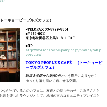
739/
FÉ （トーキョーピープルズカフェ）
■TEL&FAX 03-5779-8564
■〒154-0011
東京都世田谷区
上馬3-18-11 B1F
■HP
http://www.cafecompany.co.jp/brands/toky
opeoples/
TOKYO PEOPLE’S CAFÉ （トーキョーピ
ープルズカフェ）
駒沢大学駅から徒歩
0
分
という場所にありながら、
ゆっくり落ち着いて過ごせる空間。
つながっているこのカフェは、友達との待ち合わせ、ご近所さんと
お酒を楽しむラウンジとして、地域の方のコミュニティプレイスと