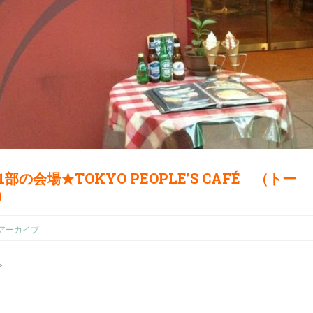
部の会場★TOKYO PEOPLE’S CAFÉ （トー
）
アーカイブ
。