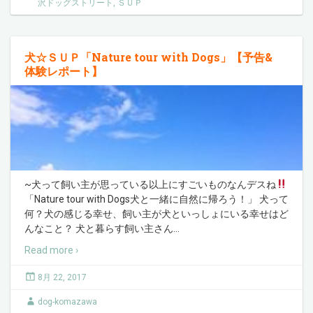
沢ドッグストリート
,
ＳＵＰ
犬☆ＳＵＰ「Nature tour with Dogs」【予告&
体験レポート】
~犬って飼い主が思っている以上にすごいものなんデスね
「Nature tour with Dogs犬と一緒に自然に帰ろう！」 犬って
何？犬の感じる幸せ、飼い主が犬といっしょにいる幸せはど
んなこと？ 犬と暮らす飼い主さん
…
Read more ›
8月 22, 2017
dog-komazawa