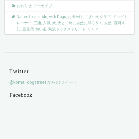
お知らせ
,
アーカイブ
Nature tour
,
s-ride
,
with Dogs
,
お出かけ
,
こまいぬクラブ
,
ドッグト
レーナー
,
三浦
,
夕凪
,
犬
,
犬と一緒に自然に帰ろう！
,
自然
,
西岡裕
記
,
里見潤
,
飼い主
,
駒沢ドッグストリート
,
ＳＵＰ
Twitter
@koma_dogstreet からのツイート
Facebook