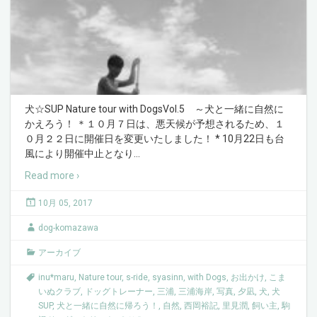
犬☆SUP Nature tour with DogsVol.5 ～犬と一緒に自然に
かえろう！ ＊１０月７日は、悪天候が予想されるため、１
０月２２日に開催日を変更いたしました！ * 10月22日も台
風により開催中止となり
…
Read more ›
10月 05, 2017
dog-komazawa
アーカイブ
inu*maru
,
Nature tour
,
s-ride
,
syasinn
,
with Dogs
,
お出かけ
,
こま
いぬクラブ
,
ドッグトレーナー
,
三浦
,
三浦海岸
,
写真
,
夕凪
,
犬
,
犬
SUP
,
犬と一緒に自然に帰ろう！
,
自然
,
西岡裕記
,
里見潤
,
飼い主
,
駒